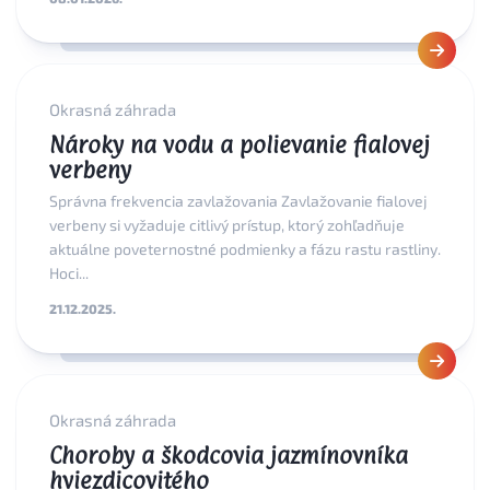
Okrasná záhrada
Nároky na vodu a polievanie fialovej
verbeny
Správna frekvencia zavlažovania Zavlažovanie fialovej
verbeny si vyžaduje citlivý prístup, ktorý zohľadňuje
aktuálne poveternostné podmienky a fázu rastu rastliny.
Hoci...
21.12.2025.
Okrasná záhrada
Choroby a škodcovia jazmínovníka
hviezdicovitého