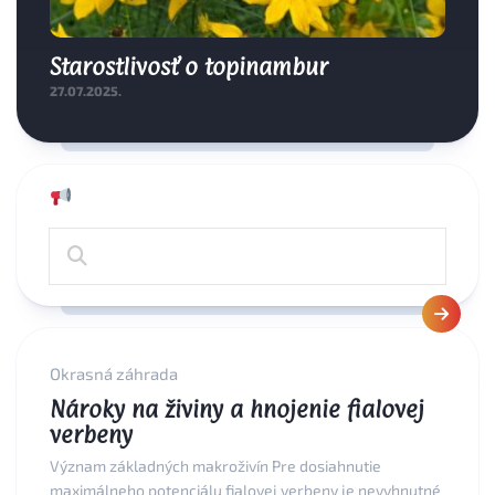
Starostlivosť o topinambur
27.07.2025.
Okrasná záhrada
Nároky na živiny a hnojenie fialovej
verbeny
Význam základných makroživín Pre dosiahnutie
maximálneho potenciálu fialovej verbeny je nevyhnutné