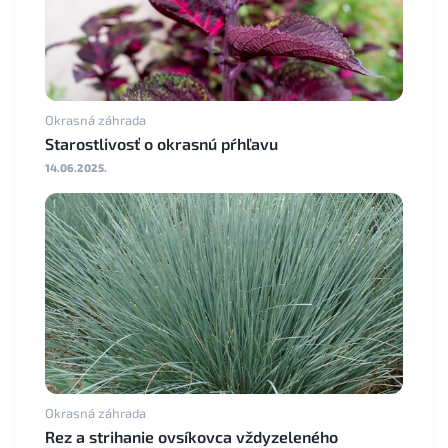
Okrasná záhrada
Starostlivosť o okrasnú pŕhľavu
14.06.2025.
Okrasná záhrada
Rez a strihanie ovsíkovca vždyzeleného