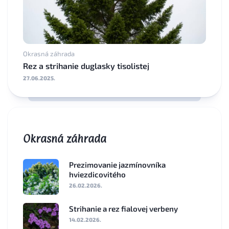
Okrasná záhrada
Rez a strihanie duglasky tisolistej
27.06.2025.
Okrasná záhrada
Prezimovanie jazmínovníka
hviezdicovitého
26.02.2026.
Strihanie a rez fialovej verbeny
14.02.2026.