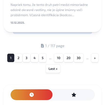
Napriek tomu, že tento druh patrí medzi mimoriadne
odolné okrasné rastliny, nie je úplne imúnny voči
problémom. Včasná identifikácia škodcov...
13.12.2025.
1 / 117 page
1
2
3
4
5
...
10
20
30
...
»
Last »