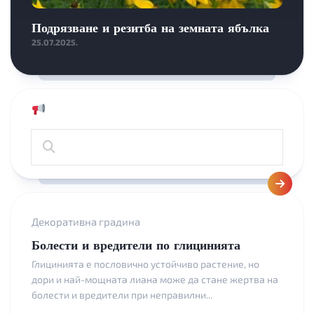
Подрязване и резитба на земната ябълка
25.07.2025.
Декоративна градина
Болести и вредители по глицинията
Глицинията е пословично устойчиво растение, но
дори и най-мощната лиана може да стане жертва на
болести и вредители при неправилни...