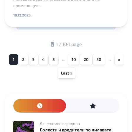
променящия...
10.12.2025.
1 / 104 page
1
2
3
4
5
...
10
20
30
...
»
Last »
Декоративна градина
Болести и вредители по лилавата