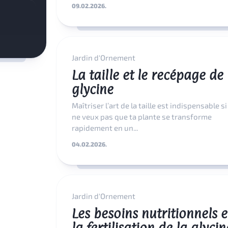
09.02.2026.
Jardin d'Ornement
La taille et le recépage de 
glycine
Maîtriser l’art de la taille est indispensable si
ne veux pas que ta plante se transforme
rapidement en un...
04.02.2026.
Jardin d'Ornement
Les besoins nutritionnels e
la fertilisation de la glycin