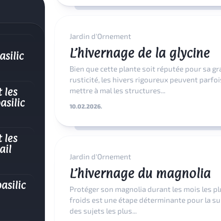
Jardin d'Ornement
L’hivernage de la glycine
asilic
Bien que cette plante soit réputée pour sa g
rusticité, les hivers rigoureux peuvent parfoi
 les
mettre à mal les structures...
asilic
10.02.2026.
 les
ail
Jardin d'Ornement
L’hivernage du magnolia
asilic
Protéger son magnolia durant les mois les pl
froids est une étape déterminante pour la su
des sujets les plus...