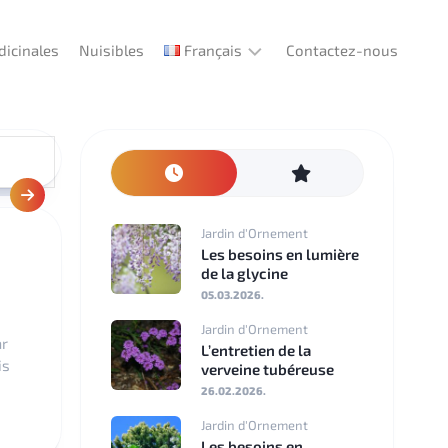
dicinales
Nuisibles
Français
Contactez-nous
English
Deutsch
Español
Jardin d'Ornement
Les besoins en lumière
Italiano
de la glycine
05.03.2026.
Português
Jardin d'Ornement
ar
L’entretien de la
Français
is
verveine tubéreuse
26.02.2026.
Türkçe
Jardin d'Ornement
Magyar
Les besoins en