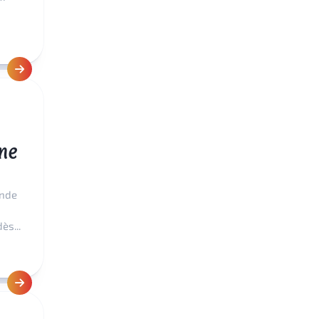
ine
ande
ès...