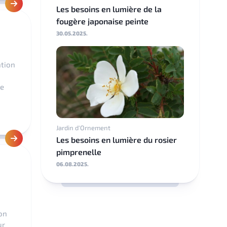
Les besoins en lumière de la
fougère japonaise peinte
30.05.2025.
ntion
de
Jardin d'Ornement
Les besoins en lumière du rosier
pimprenelle
06.08.2025.
son
ur