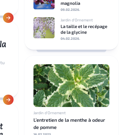
magnolia
09.02.2026.
Srpski
jezik
Jardin d'Ornement
La taille et le recépage
de la glycine
Eesti
04.02.2026.
la
Latviešu
valoda
 tu
Lietuviškai
български
Ελληνικά
Jardin d'Ornement
L’entretien de la menthe à odeur
t
de pomme
e
16.07.2025.