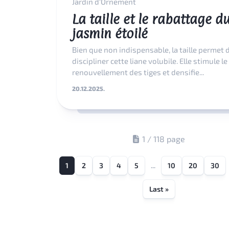
Jardin d'Ornement
La taille et le rabattage d
jasmin étoilé
Bien que non indispensable, la taille permet 
discipliner cette liane volubile. Elle stimule le
renouvellement des tiges et densifie...
20.12.2025.
1 / 118 page
1
2
3
4
5
...
10
20
30
Last »