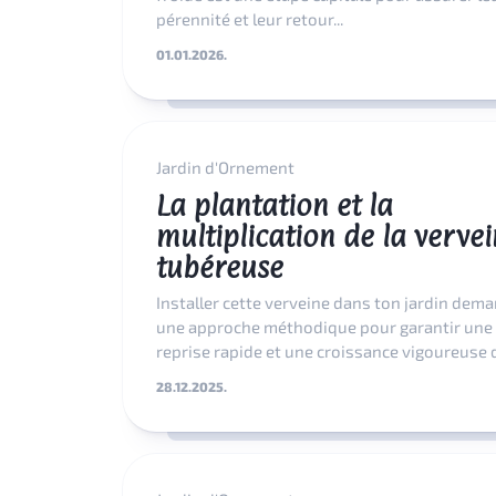
pérennité et leur retour...
01.01.2026.
Jardin d'Ornement
La plantation et la
multiplication de la verve
tubéreuse
Installer cette verveine dans ton jardin dem
une approche méthodique pour garantir une
reprise rapide et une croissance vigoureuse d
28.12.2025.