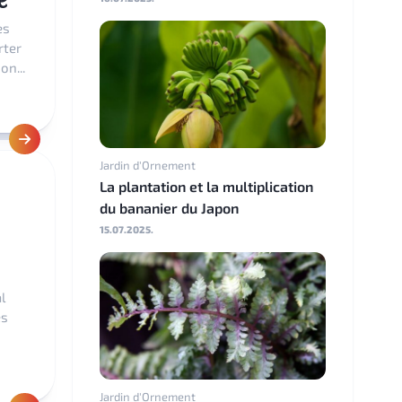
es
rter
on...
Jardin d'Ornement
La plantation et la multiplication
du bananier du Japon
15.07.2025.
l
es
Jardin d'Ornement