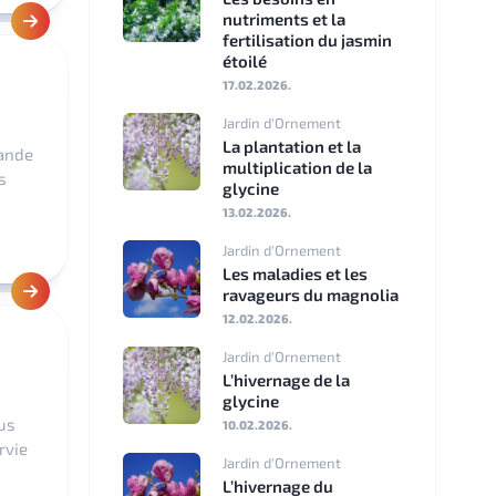
nutriments et la
fertilisation du jasmin
Nederlands
étoilé
17.02.2026.
Polski
Jardin d'Ornement
Svenska
La plantation et la
rande
multiplication de la
s
glycine
Dansk
13.02.2026.
Suomi
Jardin d'Ornement
Les maladies et les
Română
ravageurs du magnolia
12.02.2026.
Čeština
Jardin d'Ornement
L’hivernage de la
Hrvatski
glycine
us
10.02.2026.
Slovenščina
rvie
Jardin d'Ornement
L’hivernage du
Slovenčina