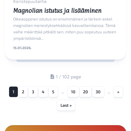
Koristepuutarha
Magnolian istutus ja lisääminen
Oikeaoppinen istutus on ensimmäinen ja tärkein askel
magnolian menestyksekkäässä kasvattamisessa. Tämä
vaihe määrittää pitkälti sen, miten puu sopeutuu uuteen
ympäristöönsä...
15.01.2026.
1 / 102 page
1
2
3
4
5
...
10
20
30
...
»
Last »