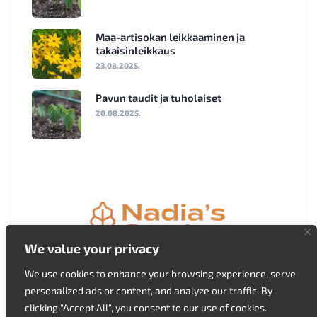
Maa-artisokan leikkaaminen ja
takaisinleikkaus
23.08.2025.
Pavun taudit ja tuholaiset
20.08.2025.
We value your privacy
Nadia's Garden © 2026. All Rights Reserved.
We use cookies to enhance your browsing experience, serve
personalized ads or content, and analyze our traffic. By
clicking "Accept All", you consent to our use of cookies.