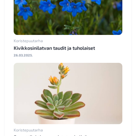
Koristepuutarha
Kivikkosinilatvan taudit ja tuholaiset
26.03.2025.
Koristepuutarha