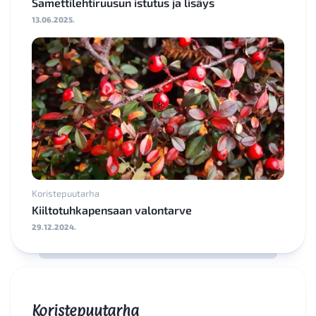
Samettilehtiruusun istutus ja lisäys
13.06.2025.
Koristepuutarha
Kiiltotuhkapensaan valontarve
29.12.2024.
Koristepuutarha